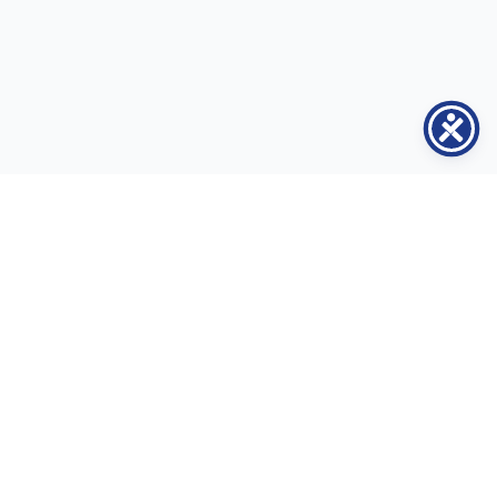
Contacte
Adresa:
str. Serghei Lazo nr. 40, municipiul Chișinău, MD-2004
Telefon:
+373 79 22 25 05
Email:
contact@inclusiune.md
Social Media