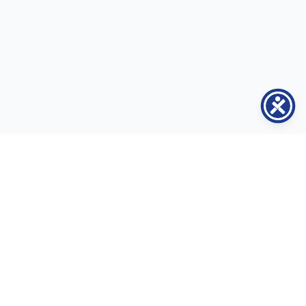
Contacte
Adresa:
str. Serghei Lazo nr. 40, municipiul Chișinău, MD-2004
Telefon:
+373 79 22 25 05
Email:
contact@inclusiune.md