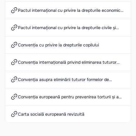
Pactul internațional cu privire la drepturile economice,
sociale și culturale
Pactul internațional cu privire la drepturile civile și
politice
Convenția cu privire la drepturile copilului
Convenția internațională privind eliminarea tuturor
formelor de discriminare rasială
Convenția asupra eliminării tuturor formelor de
discriminare față de femei
Convenția europeană pentru prevenirea torturii și a
pedepselor sau tratamentelor inumane sau
degradante
Carta socială europeană revizuită