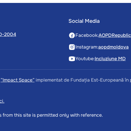
Social Media
 MD-2004
Facebook:
AOPDRepubli
Instagram:
aopdmoldova
Youtube:
Incluziune MD
i
”Impact Space”
implementat de Fundația Est-Europeană în 
i.
from this site is permitted only with reference.