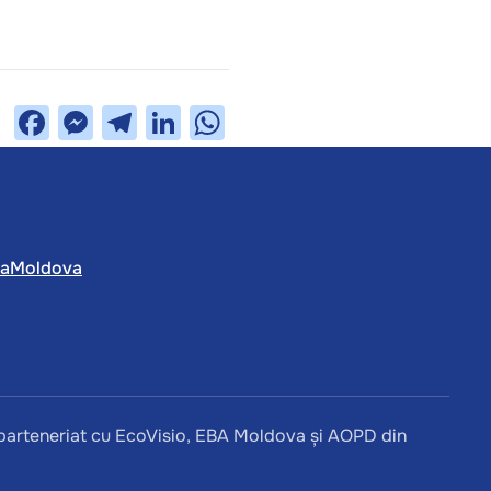
Facebook
Messenger
Telegram
LinkedIn
WhatsApp
caMoldova
parteneriat cu EcoVisio, EBA Moldova și AOPD din