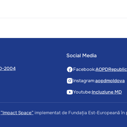
Social Media
 MD-2004
Facebook:
AOPDRepubli
Instagram:
aopdmoldova
Youtube:
Incluziune MD
i
”Impact Space”
implementat de Fundația Est-Europeană în 