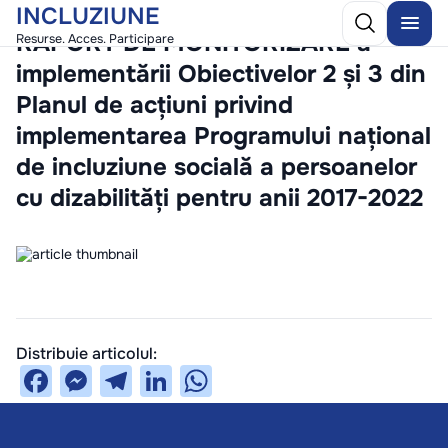
INCLUZIUNE
/
10 December 2025
RAPORT DE MONITORIZARE a
Resurse. Acces. Participare
implementării Obiectivelor 2 și 3 din
Planul de acțiuni privind
implementarea Programului național
de incluziune socială a persoanelor
cu dizabilități pentru anii 2017-2022
Distribuie articolul:
Facebook
Messenger
Telegram
LinkedIn
WhatsApp