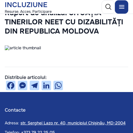
INCLUZIUNE
/
10 December 2025
Raport de analiză. SITUAȚIA
Resurse. Acces. Participare
TINERILOR NEET CU DIZABILITĂȚI
DIN REPUBLICA MOLDOVA
Distribuie articolul:
Facebook
Messenger
Telegram
LinkedIn
WhatsApp
Contacte
Adresa:
str. Serghei Lazo nr. 40, municipiul Chișinău, MD-2004
Telefon:
+373 79 22 25 05