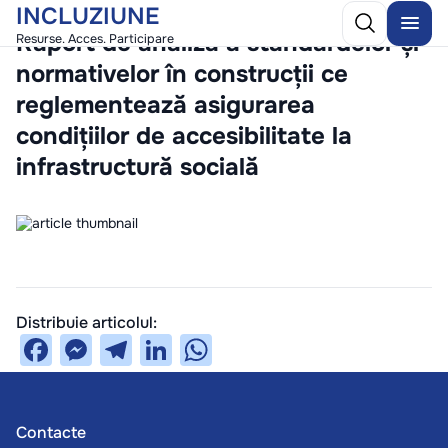
INCLUZIUNE
/
10 December 2025
Raport de analiză a standardelor și
Resurse. Acces. Participare
normativelor în construcții ce
reglementează asigurarea
condițiilor de accesibilitate la
infrastructură socială
Distribuie articolul:
Facebook
Messenger
Telegram
LinkedIn
WhatsApp
Contacte