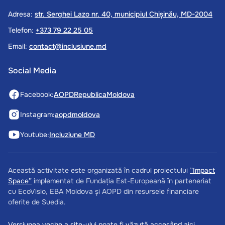
Adresa:
str. Serghei Lazo nr. 40, municipiul Chișinău, MD-2004
Telefon:
+373 79 22 25 05
Email:
contact@inclusiune.md
Social Media
Facebook:
AOPDRepublicaMoldova
Instagram:
aopdmoldova
Youtube:
Incluziune MD
Această activitate este organizată în cadrul proiectului
”Impact
Space”
implementat de Fundația Est-Europeană în parteneriat
cu EcoVisio, EBA Moldova și AOPD din resursele financiare
oferite de Suedia.
Versiunea veche a site-ului poate fi văzută
accesând aici.