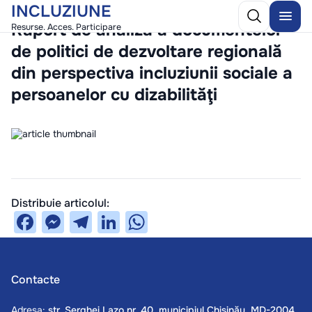
INCLUZIUNE
/
10 December 2025
Raport de analiză a documentelor
Resurse. Acces. Participare
de politici de dezvoltare regională
din perspectiva incluziunii sociale a
persoanelor cu dizabilităţi
Distribuie articolul:
Facebook
Messenger
Telegram
LinkedIn
WhatsApp
Contacte
Adresa:
str. Serghei Lazo nr. 40, municipiul Chișinău, MD-2004