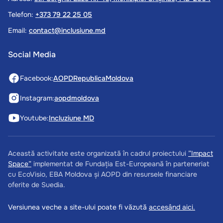
Telefon:
+373 79 22 25 05
Email:
contact@inclusiune.md
Social Media
Facebook:
AOPDRepublicaMoldova
Instagram:
aopdmoldova
Youtube:
Incluziune MD
Această activitate este organizată în cadrul proiectului
”Impact
Space”
implementat de Fundația Est-Europeană în parteneriat
cu EcoVisio, EBA Moldova și AOPD din resursele financiare
oferite de Suedia.
Versiunea veche a site-ului poate fi văzută
accesând aici.