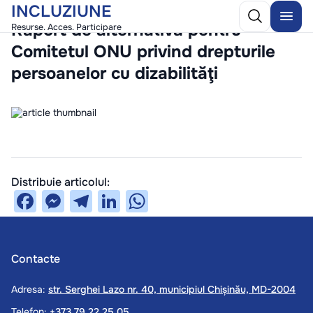
INCLUZIUNE
/
10 December 2025
Raport de alternativă pentru
Resurse. Acces. Participare
Comitetul ONU privind drepturile
persoanelor cu dizabilităţi
Distribuie articolul:
Facebook
Messenger
Telegram
LinkedIn
WhatsApp
Contacte
Adresa:
str. Serghei Lazo nr. 40, municipiul Chișinău, MD-2004
Telefon:
+373 79 22 25 05