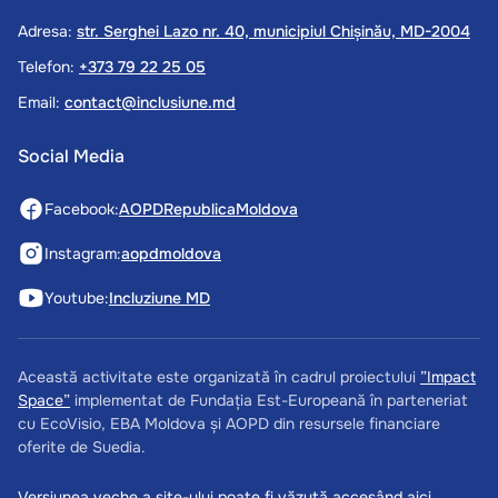
Adresa:
str. Serghei Lazo nr. 40, municipiul Chișinău, MD-2004
Telefon:
+373 79 22 25 05
Email:
contact@inclusiune.md
Social Media
Facebook:
AOPDRepublicaMoldova
Instagram:
aopdmoldova
Youtube:
Incluziune MD
Această activitate este organizată în cadrul proiectului
”Impact
Space”
implementat de Fundația Est-Europeană în parteneriat
cu EcoVisio, EBA Moldova și AOPD din resursele financiare
oferite de Suedia.
Versiunea veche a site-ului poate fi văzută
accesând aici.