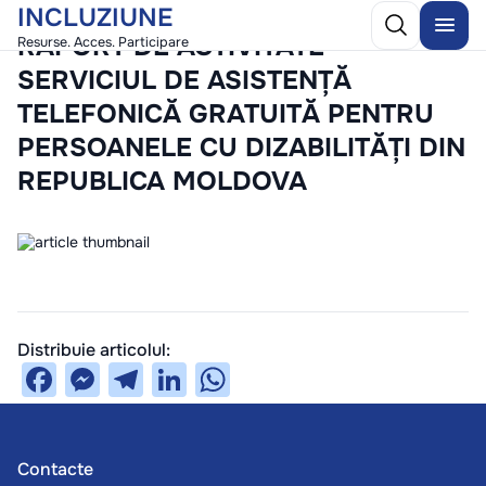
INCLUZIUNE
/
10 December 2025
RAPORT DE ACTIVITATE
Resurse. Acces. Participare
SERVICIUL DE ASISTENȚĂ
TELEFONICĂ GRATUITĂ PENTRU
PERSOANELE CU DIZABILITĂȚI DIN
REPUBLICA MOLDOVA
Distribuie articolul:
Facebook
Messenger
Telegram
LinkedIn
WhatsApp
Contacte