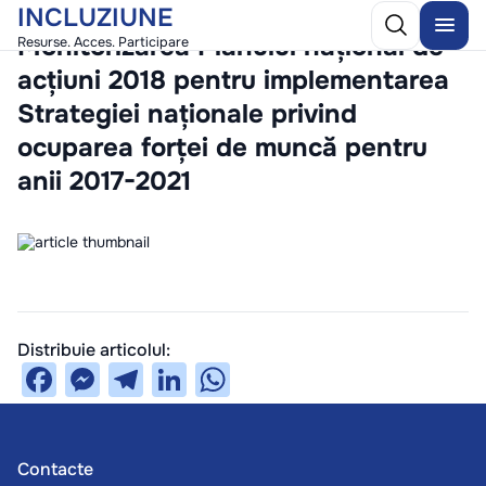
INCLUZIUNE
/
10 December 2025
Monitorizarea Planului național de
Resurse. Acces. Participare
acțiuni 2018 pentru implementarea
Strategiei naționale privind
ocuparea forței de muncă pentru
anii 2017-2021
Distribuie articolul:
Facebook
Messenger
Telegram
LinkedIn
WhatsApp
Contacte