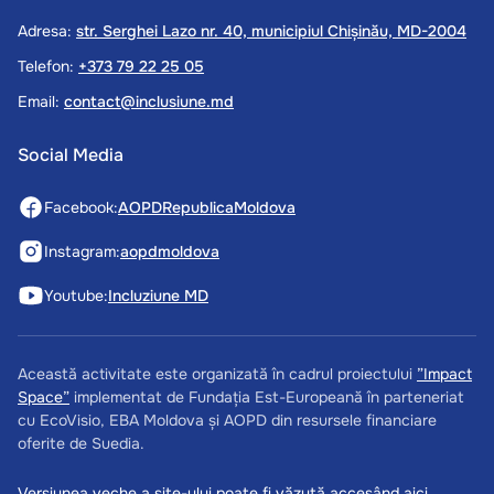
Adresa:
str. Serghei Lazo nr. 40, municipiul Chișinău, MD-2004
Telefon:
+373 79 22 25 05
Email:
contact@inclusiune.md
Social Media
Facebook:
AOPDRepublicaMoldova
Instagram:
aopdmoldova
Youtube:
Incluziune MD
Această activitate este organizată în cadrul proiectului
”Impact
Space”
implementat de Fundația Est-Europeană în parteneriat
cu EcoVisio, EBA Moldova și AOPD din resursele financiare
oferite de Suedia.
Versiunea veche a site-ului poate fi văzută
accesând aici.