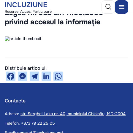
INCLUZIUNE
/
25 November 2025
Legea nr. 982 din 11.05.2000
Resurse. Acces. Participare
privind accesul la informaţie
Distribuie articolul:
Facebook
Messenger
Telegram
LinkedIn
WhatsApp
Contacte
Adresa:
str. Serghei Lazo nr. 40, municipiul Chișinău, MD-2004
Telefon:
+373 79 22 25 05
Email:
contact@inclusiune.md