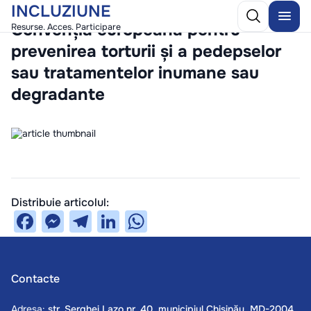
INCLUZIUNE
/
25 November 2025
Convenția europeană pentru
Resurse. Acces. Participare
prevenirea torturii și a pedepselor
sau tratamentelor inumane sau
degradante
Distribuie articolul:
Facebook
Messenger
Telegram
LinkedIn
WhatsApp
Contacte
Adresa:
str. Serghei Lazo nr. 40, municipiul Chișinău, MD-2004