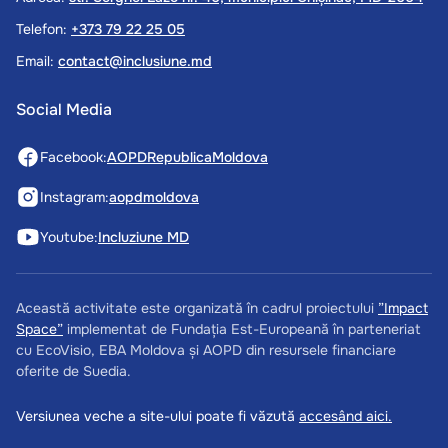
Telefon:
+373 79 22 25 05
Email:
contact@inclusiune.md
Social Media
Facebook:
AOPDRepublicaMoldova
Instagram:
aopdmoldova
Youtube:
Incluziune MD
Această activitate este organizată în cadrul proiectului
”Impact
Space”
implementat de Fundația Est-Europeană în parteneriat
cu EcoVisio, EBA Moldova și AOPD din resursele financiare
oferite de Suedia.
Versiunea veche a site-ului poate fi văzută
accesând aici.