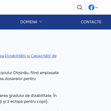
DOMENII
CONTACTE
 Dizabilităţii şi Capacităţii de
cipiului Chișinău, fiind amplasate
erea dosarelor pentru
ea gradului de dizabilitate. În
i și 3 echipe pentru copii).