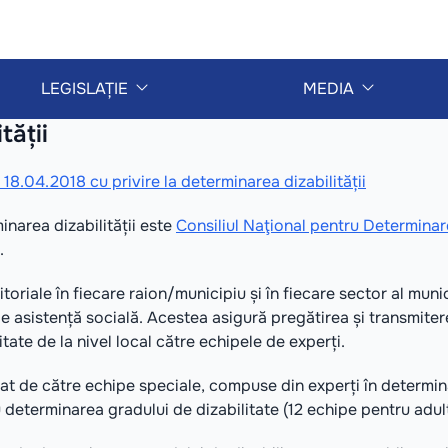
LEGISLAȚIE
MEDIA
tății
18.04.2018 cu privire la determinarea dizabilității
inarea dizabilității este
Consiliul Naţional pentru Determinarea
.
itoriale în fiecare raion/municipiu și în fiecare sector al muni
e de asistență socială. Acestea asigură pregătirea și transmit
tate de la nivel local către echipele de experți.
t de către echipe speciale, compuse din experți în determinar
 determinarea gradului de dizabilitate (12 echipe pentru adulț