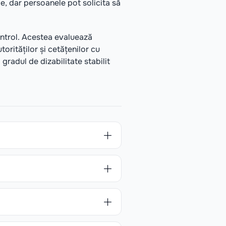
e, dar persoanele pot solicita să
control. Acestea evaluează
torităților și cetățenilor cu
 gradul de dizabilitate stabilit
nitară (medic de familie),
reprezentantul desemnat de
nstituţia medico-sanitară
 de asistenţă