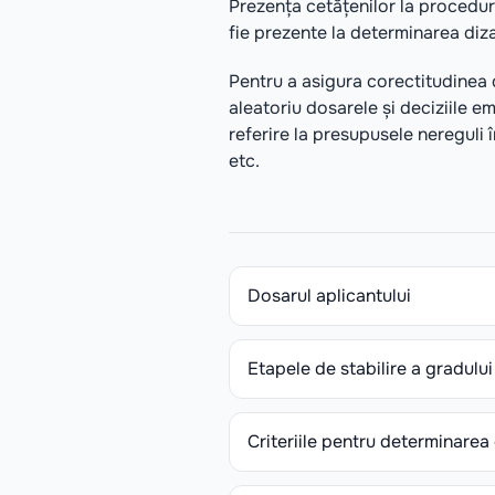
Prezența cetățenilor la procedur
fie prezente la determinarea dizab
Pentru a asigura corectitudinea d
aleatoriu dosarele și deciziile em
referire la presupusele nereguli î
etc.
Dosarul aplicantului
Cererea persoanei (de eval
Etapele de stabilire a gradului
Fişa de trimitere
(Formular
care inițiază procedura de tr
Pregătirea dosarului.
Persoa
Criteriile pentru determinarea 
aceasta va colecta documentele
Copia
buletinului de iden
(medic de familie), angajator, 