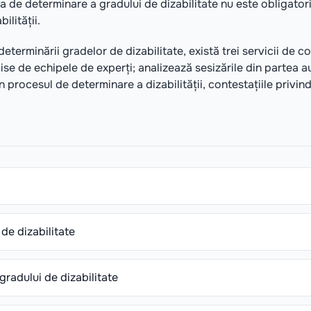
a de determinare a gradului de dizabilitate nu este obligatori
ilității.
eterminării gradelor de dizabilitate, există trei servicii de 
ise de echipele de experți; analizează sesizările din partea au
n procesul de determinare a dizabilității, contestațiile privind
uare primară sau repetată a dizabilității);
 de dizabilitate
ul F-088/e, forma tipărită) întocmită de instituţia medico-sa
imitere a persoanelor;
na care solicită determinarea gradului de dizabilitate sau 
gradului de dizabilitate
 necesare pentru dosar de la diverse instituții, după caz: i
titate
;
structurile teritoriale de ocupare a forţei de muncă, serviciul