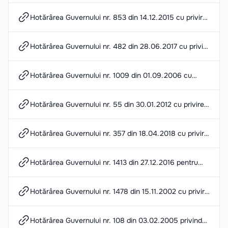
pregătirea și instruirea profesională a resurselor umane
Hotărârea Guvernului nr. 853 din 14.12.2015 cu privire
la aprobarea Nomenclatorului domeniilor de formare
profesională, al specialităţilor şi calificărilor pentru
învăţământul profesional tehnic postsecundar şi
Hotărârea Guvernului nr. 482 din 28.06.2017 cu privire
postsecundar nonterţiar
la aprobarea Nomenclatorului domeniilor de formare
profesională şi al specialităţilor în învățământul
superior
Hotărârea Guvernului nr. 1009 din 01.09.2006 cu
privire la cuantumurile burselor, altor forme de
ajutoare sociale pentru studenţii din instituţiile de
învăţământ superior, elevii din instituţiile de
Hotărârea Guvernului nr. 55 din 30.01.2012 cu privire
învăţământ profesional tehnic postsecundar şi
la aprobarea Regulamentului-cadru al Centrului
postsecundar nonterţiar, profesional tehnic secundar
comunitar de sănătate mintală și a Standardelor de
şi persoanele care studiază în învăţământul
calitate
postuniversitar
Hotărârea Guvernului nr. 357 din 18.04.2018 cu privire
la determinarea dizabilității
Hotărârea Guvernului nr. 1413 din 27.12.2016 pentru
aprobarea Regulamentului cu privire la modul de
stabilire şi plată a compensaţiei pentru serviciile de
transport
Hotărârea Guvernului nr. 1478 din 15.11.2002 cu privire
la indemnizaţiile adresate familiilor cu copii
Hotărârea Guvernului nr. 108 din 03.02.2005 privind