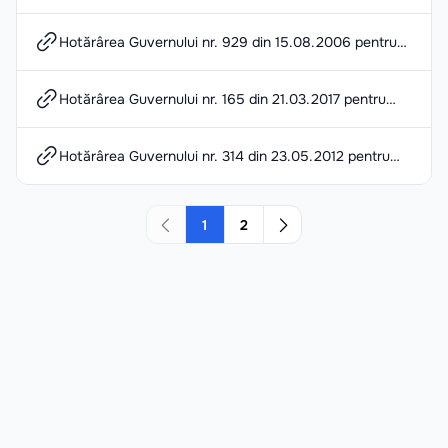
aprobarea Regulamentului cu privire la condiţiile de
stabilire, modul de calcul şi de plată a indemnizaţiilor
pentru incapacitate temporară de muncă
Hotărârea Guvernului nr. 929 din 15.08.2006 pentru
aprobarea Regulamentului privind modul de plată a
pensiilor stabilite în sistemul public de pensii şi
alocaţiilor sociale de stat
Hotărârea Guvernului nr. 165 din 21.03.2017 pentru
aprobarea Regulamentului privind modalitatea de
calculare a pensiilor și modalitatea de confirmare a
stagiului de cotizare pentru stabilirea pensiilor
Hotărârea Guvernului nr. 314 din 23.05.2012 pentru
aprobarea Regulamentului-cadru privind organizarea şi
funcţionarea Serviciului social „Asistenţă personală” şi
a Standardelor minime de calitate
1
2