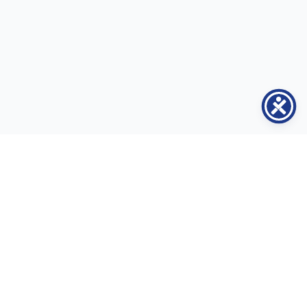
Contacte
Adresa:
str. Serghei Lazo nr. 40, municipiul Chișinău, MD-2004
Telefon:
+373 79 22 25 05
Email:
contact@inclusiune.md